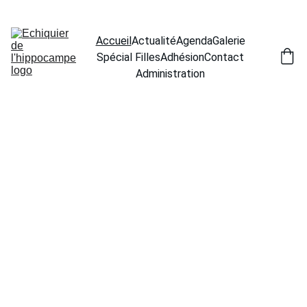
Appel aux donateurs pour notre association
Accueil
Actualité
Agenda
Galerie
Spécial Filles
Adhésion
Contact
Administration
Bienvenue au club d'échecs de 
Ouistreham
L'échiquier de l'hippocampe
"Je ne perds jamais, soit 
 "Un joueur d'échecs c'est comme 
je gagne, soit j'apprends."  
de la peinture, s'il n'est pas brillant, 
Nelson Mandela
il est mat."  Philippe Geluck