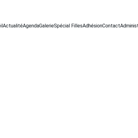
Appel aux donateurs pour notre association
il
Actualité
Agenda
Galerie
Spécial Filles
Adhésion
Contact
Administ